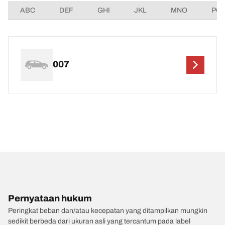
ABC
DEF
GHI
JKL
MNO
PQ
007
Pernyataan hukum
Peringkat beban dan/atau kecepatan yang ditampilkan mungkin
sedikit berbeda dari ukuran asli yang tercantum pada label