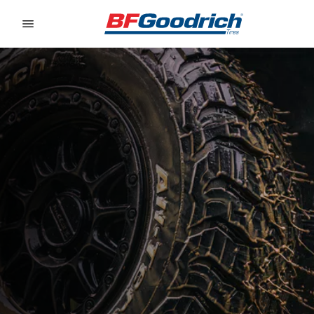
Go to page content
Go to page navigation