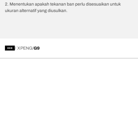
2. Menentukan apakah tekanan ban perlu disesuaikan untuk
ukuran alternatif yang diusulkan.
/
XPENG
G9
Kategori Ban
Produk populer
Kami adalah BFGoodrich