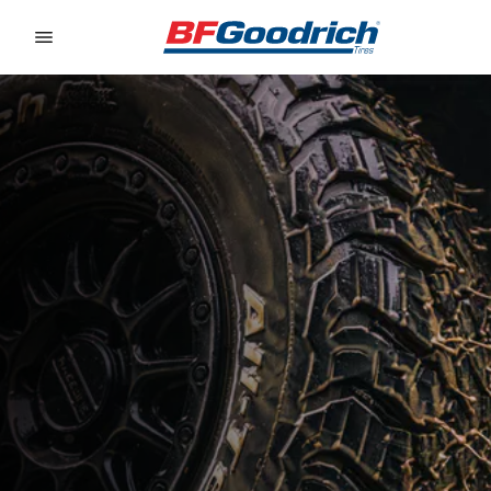
Go to page content
Go to page navigation