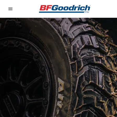
Go to page content
Go to page navigation