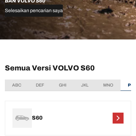
BAN VOLVO S60
Selesaikan pencarian saya
Semua Versi VOLVO S60
ABC
DEF
GHI
JKL
MNO
PQ
S60