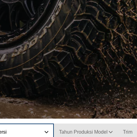
rsi
Tahun Produksi Model
Trim