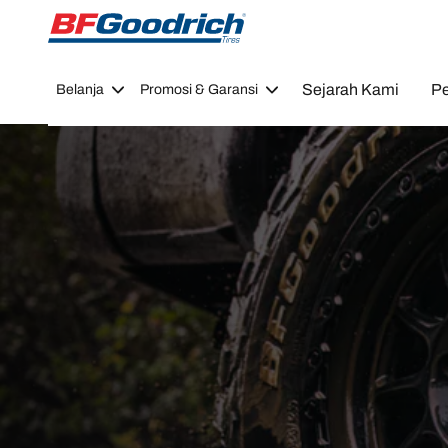
Go to page content
Go to page navigation
Sejarah Kami
Pe
Belanja
Promosi & Garansi