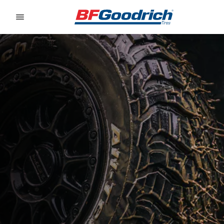
Go to page content
Go to page navigation