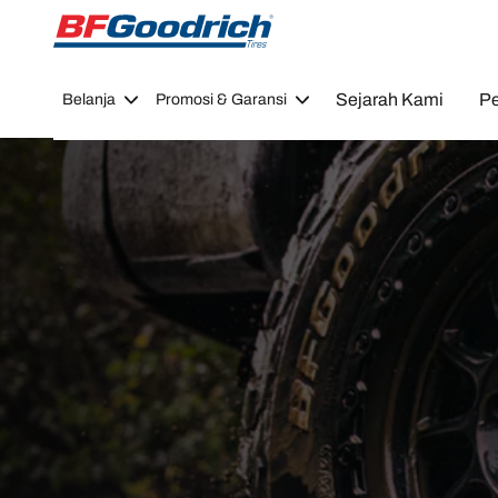
Go to page content
Go to page navigation
Sejarah Kami
Pe
Belanja
Promosi & Garansi