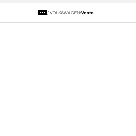
/
VOLKSWAGEN
Vento
Kategori Ban
Produk pop
Telusuri Semua Ban
Ban All-Terra
Temukan Ban berdasarkan Musim, Kategori,
Ban All-Terra
atau Seri
Ban Mud-Terr
Off road
Ban Advantag
On road
Ban g-Force 
Telusuri berdasarkan produsen
Lihat semua ukuran
Ke