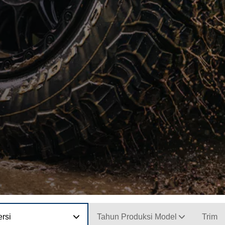
rsi
Tahun Produksi Model
Trim