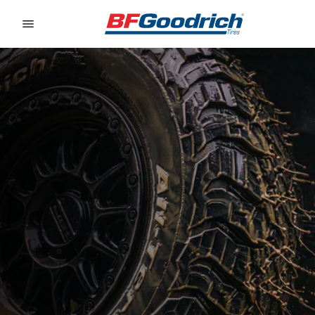
Go to page content
Go to page navigation