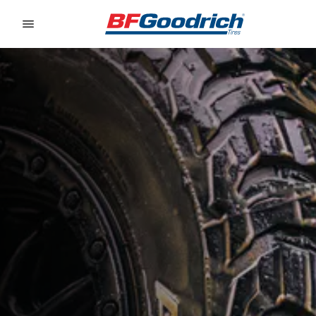
Go to page content
Go to page navigation