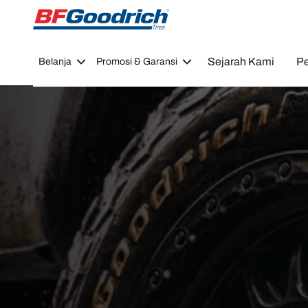
Go to page content
Go to page navigation
Sejarah Kami
Pe
Belanja
Promosi & Garansi