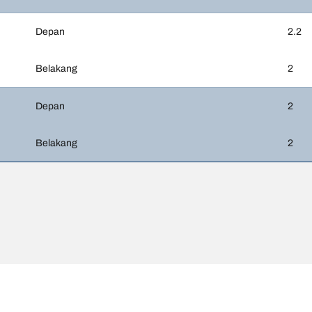
Depan
2.2
Belakang
2
Depan
2
Belakang
2