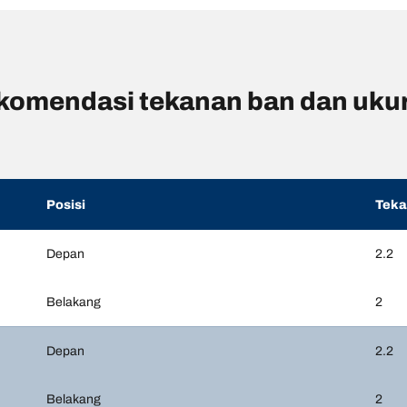
omendasi tekanan ban dan uku
Posisi
Tek
Depan
2.2
Belakang
2
Depan
2.2
Belakang
2