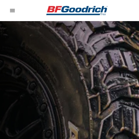
Go to page content
Go to page navigation