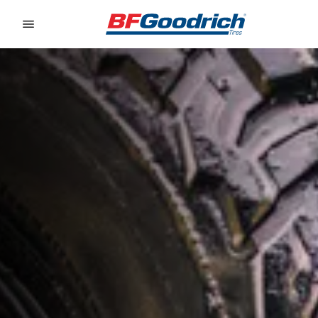
Go to page content
Go to page navigation