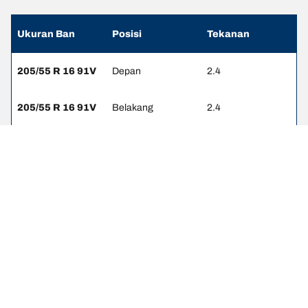
Ukuran Ban
Posisi
Tekanan
205/55 R 16 91V
Depan
2.4
205/55 R 16 91V
Belakang
2.4
Pernyataan hukum
Peringkat beban dan/atau kecepatan yang ditampilkan mungkin
sedikit berbeda dari ukuran asli yang tercantum pada label
kendaraan. Sebagai tenaga profesional yang berkualifikasi, dealer
ban Anda dapat memberikan saran terkait :