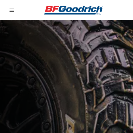
Go to page content
Go to page navigation