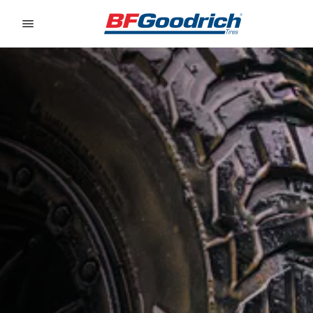
Go to page content
Go to page navigation