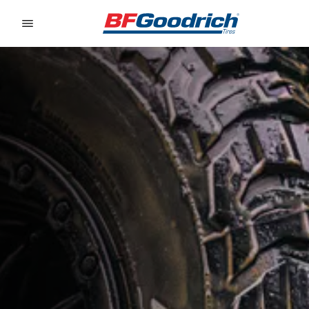
Go to page content
Go to page navigation