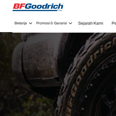
Go to page content
Go to page navigation
Sejarah Kami
Pe
Belanja
Promosi & Garansi