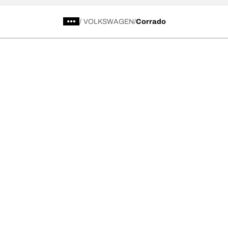
/
VOLKSWAGEN
Corrado
Kategori Ban
Produk pop
Telusuri Semua Ban
Ban All-Terra
Temukan Ban berdasarkan Musim, Kategori,
Ban All-Terra
atau Seri
Ban Mud-Terr
Off road
Ban Advantag
On road
Ban g-Force 
Telusuri berdasarkan produsen
Lihat semua ukuran
Ke