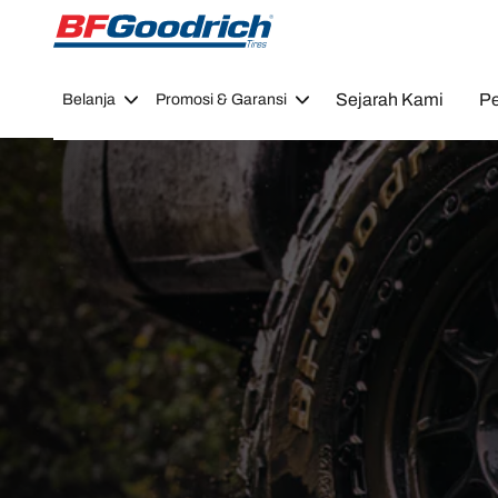
Go to page content
Go to page navigation
Sejarah Kami
Pe
Belanja
Promosi & Garansi