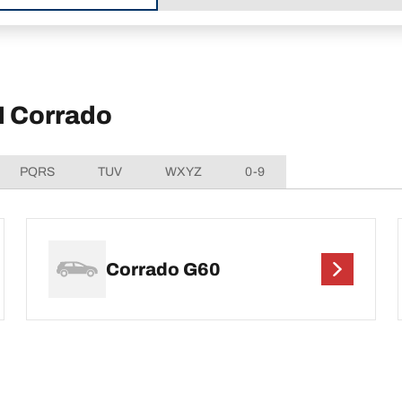
 Corrado
PQRS
TUV
WXYZ
0-9
Corrado G60