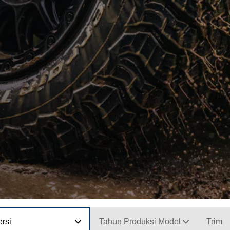
rsi
Tahun Produksi Model
Trim