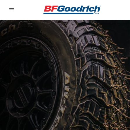
Go to page content
Go to page navigation