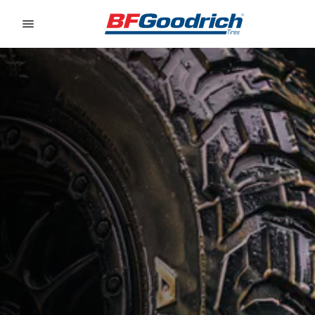
Go to page content
Go to page navigation