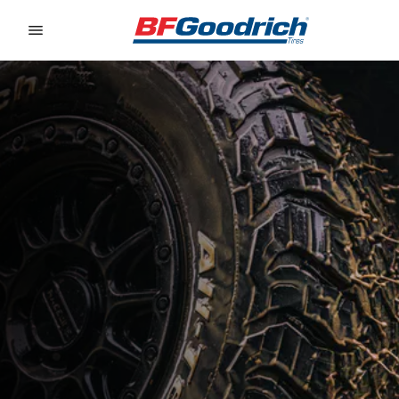
Go to page content
Go to page navigation