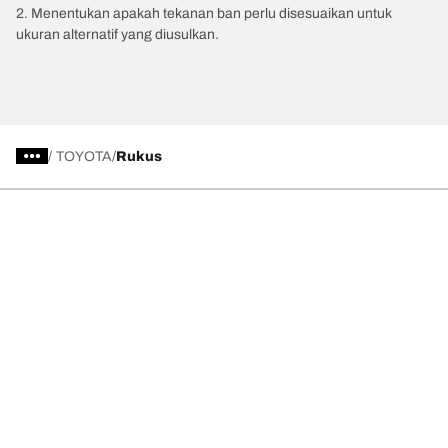
2. Menentukan apakah tekanan ban perlu disesuaikan untuk
ukuran alternatif yang diusulkan.
/
TOYOTA
Rukus
Kategori Ban
Produk populer
Kami adalah BFGoodrich