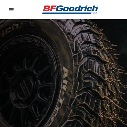
Go to page content
Go to page navigation