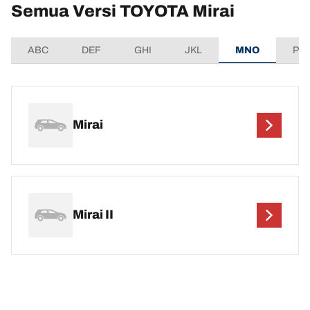
Semua Versi TOYOTA Mirai
ABC
DEF
GHI
JKL
MNO
PQ
Mirai
Mirai II