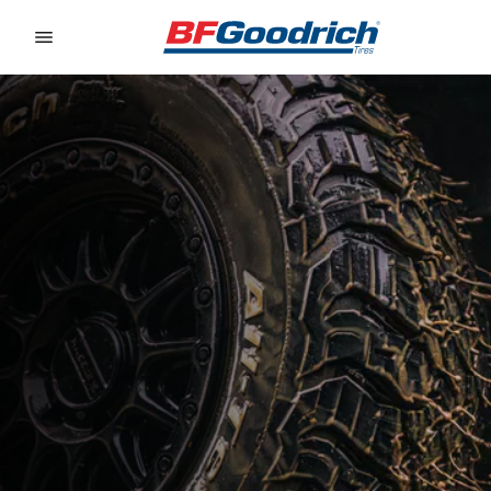
Go to page content
Go to page navigation