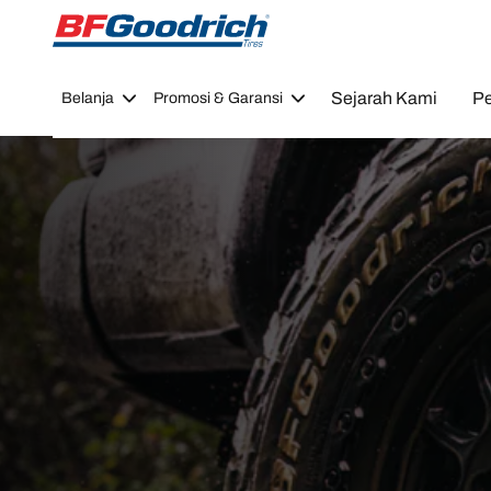
Go to page content
Go to page navigation
Sejarah Kami
Pe
Belanja
Promosi & Garansi