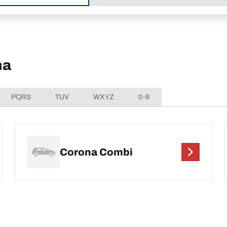
na
PQRS
TUV
WXYZ
0-9
Corona Combi