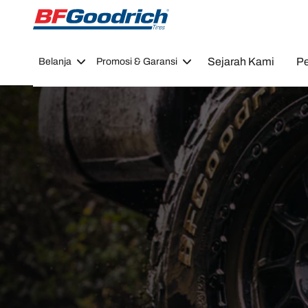
Go to page content
Go to page navigation
Sejarah Kami
Pe
Belanja
Promosi & Garansi