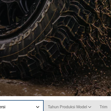
rsi
Tahun Produksi Model
Trim