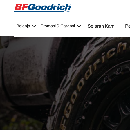
Go to page content
Go to page navigation
Sejarah Kami
Pe
Belanja
Promosi & Garansi