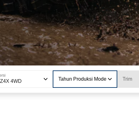
ersi
Tahun Produksi Model
Trim
bZ4X 4WD