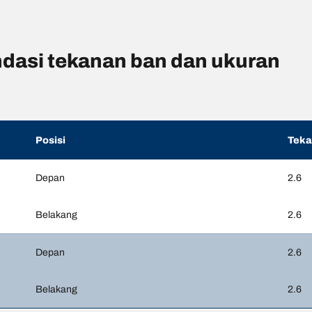
asi tekanan ban dan ukuran
Posisi
Tek
Depan
2.6
Belakang
2.6
Depan
2.6
Belakang
2.6