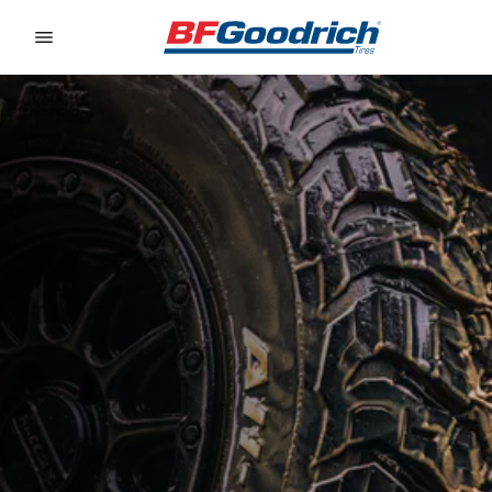
Go to page content
Go to page navigation