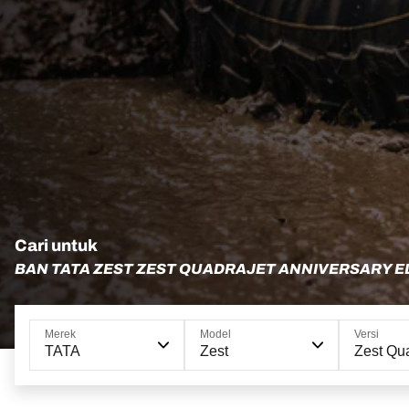
Cari untuk
BAN TATA ZEST ZEST QUADRAJET ANNIVERSARY E
Merek
Model
Versi
TATA
Zest
Zest Qua