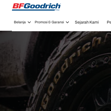
Go to page content
Go to page navigation
Sejarah Kami
Pe
Belanja
Promosi & Garansi