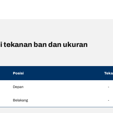
 tekanan ban dan ukuran
Posisi
Tek
Depan
-
Belakang
-