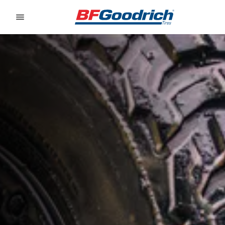
Go to page content
Go to page navigation