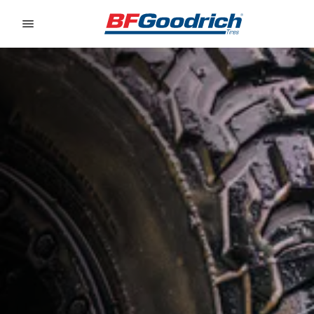
Go to page content
Go to page navigation