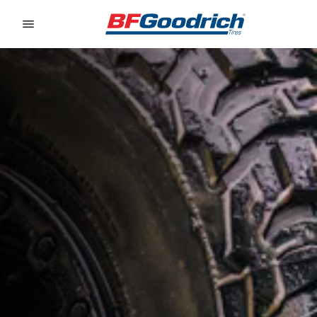
Go to page content
Go to page navigation