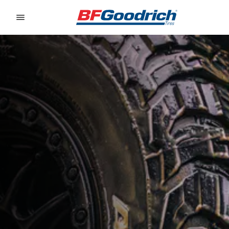
Go to page content
Go to page navigation