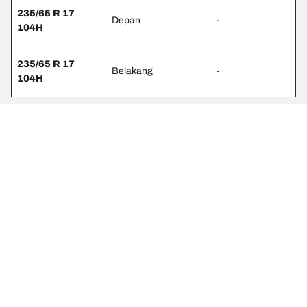
235/65 R 17
Depan
-
104H
235/65 R 17
Belakang
-
104H
Pernyataan hukum
Peringkat beban dan/atau kecepatan yang ditampilkan mungkin
sedikit berbeda dari ukuran asli yang tercantum pada label
kendaraan. Sebagai tenaga profesional yang berkualifikasi, dealer
ban Anda dapat memberikan saran terkait :
1. Memberitahukan Anda jika peringkat beban dan/atau kecepatan
ban pengganti berbeda dengan ban aslinya.