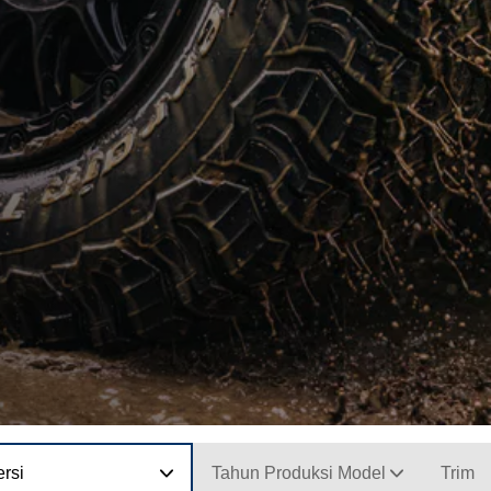
rsi
Tahun Produksi Model
Trim