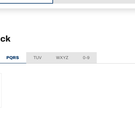
ick
PQRS
TUV
WXYZ
0-9