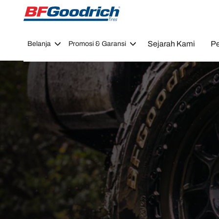
Go to page content
Go to page navigation
Sejarah Kami
Pe
Belanja
Promosi & Garansi