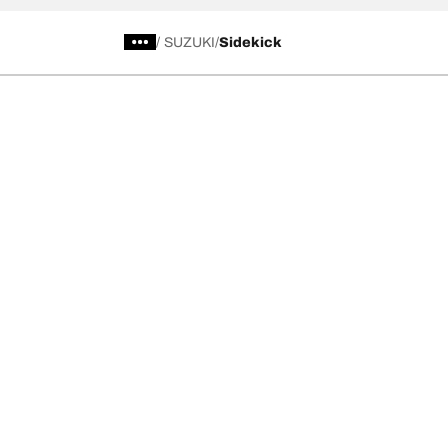
/
SUZUKI
Sidekick
Kategori Ban
Produk pop
Telusuri Semua Ban
Ban All-Terra
Temukan Ban berdasarkan Musim, Kategori,
Ban All-Terra
atau Seri
Ban Mud-Terr
Off road
Ban Advantag
On road
Ban g-Force 
Telusuri berdasarkan produsen
Lihat semua ukuran
Ke