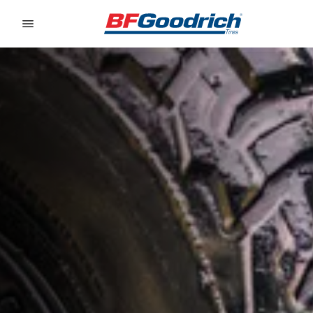
Go to page content
Go to page navigation