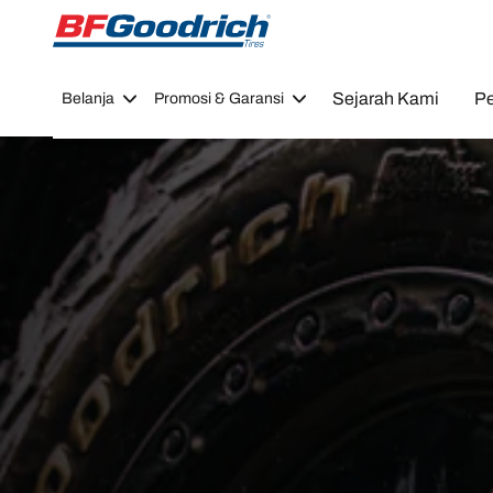
Go to page content
Go to page navigation
Sejarah Kami
Pe
Belanja
Promosi & Garansi