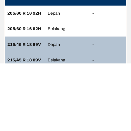
205/60 R 16 92H
Depan
-
205/60 R 16 92H
Belakang
-
215/45 R 18 89V
Depan
-
215/45 R 18 89V
Belakang
-
Pernyataan hukum
Peringkat beban dan/atau kecepatan yang ditampilkan mungkin