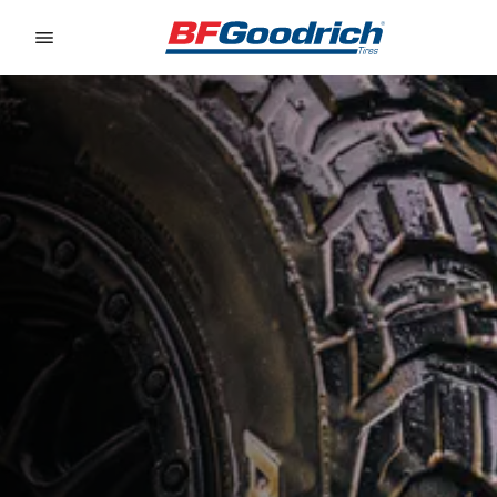
Go to page content
Go to page navigation