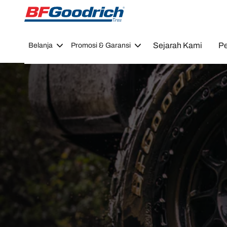
Go to page content
Go to page navigation
Sejarah Kami
Pe
Belanja
Promosi & Garansi