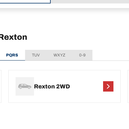
Rexton
PQRS
TUV
WXYZ
0-9
Rexton 2WD