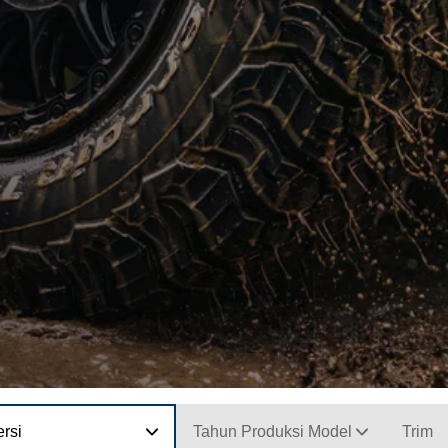
rsi
Tahun Produksi Model
Trim