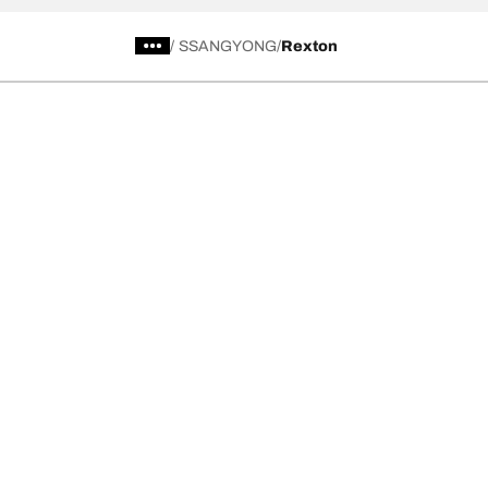
/
SSANGYONG
Rexton
Kategori Ban
Produk pop
Telusuri Semua Ban
Ban All-Terra
Temukan Ban berdasarkan Musim, Kategori,
Ban All-Terra
atau Seri
Ban Mud-Terr
Off road
Ban Advantag
On road
Ban g-Force 
Telusuri berdasarkan produsen
Lihat semua ukuran
Ke