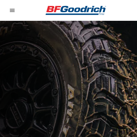
Go to page content
Go to page navigation