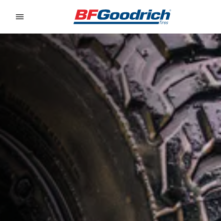
Go to page content
Go to page navigation