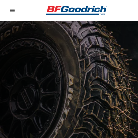
Go to page content
Go to page navigation