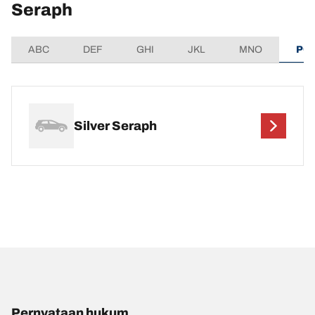
Seraph
ABC
DEF
GHI
JKL
MNO
PQ
Silver Seraph
Pernyataan hukum