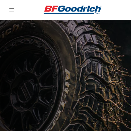
Go to page content
Go to page navigation