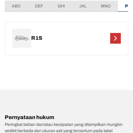
ABC
DEF
GHI
JKL
MNO
PQ
R1S
Pernyataan hukum
Peringkat beban dan/atau kecepatan yang ditampilkan mungkin
sedikit berbeda dari ukuran asli yang tercantum pada label