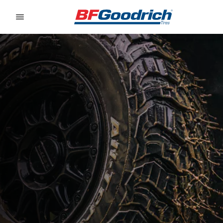
Go to page content
Go to page navigation