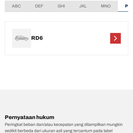
ABC
DEF
GHI
JKL
MNO
PQ
RD6
Pernyataan hukum
Peringkat beban dan/atau kecepatan yang ditampilkan mungkin
sedikit berbeda dari ukuran asli yang tercantum pada label