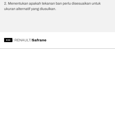
2. Menentukan apakah tekanan ban perlu disesuaikan untuk
ukuran alternatif yang diusulkan.
/
RENAULT
Safrane
Kategori Ban
Produk populer
Kami adalah BFGoodrich