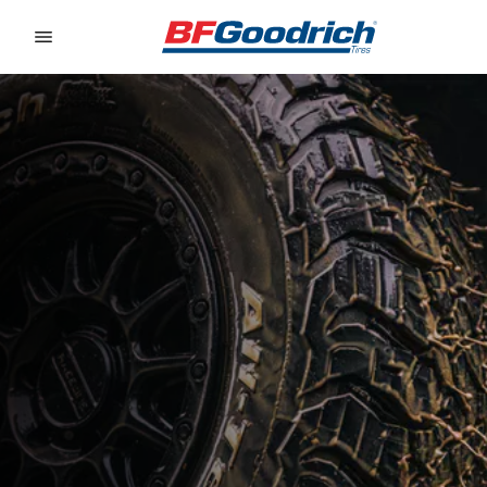
Go to page content
Go to page navigation