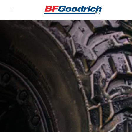
Go to page content
Go to page navigation