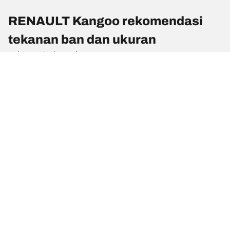
RENAULT Kangoo rekomendasi
tekanan ban dan ukuran
Tekanan & ukuran ban
Ukuran Ban
Posisi
Tekanan
195/65 R 15 95T
Depan
-
195/65 R 15 95T
Belakang
-
195/65 R 15 91T
Depan
-
195/65 R 15 91T
Belakang
-