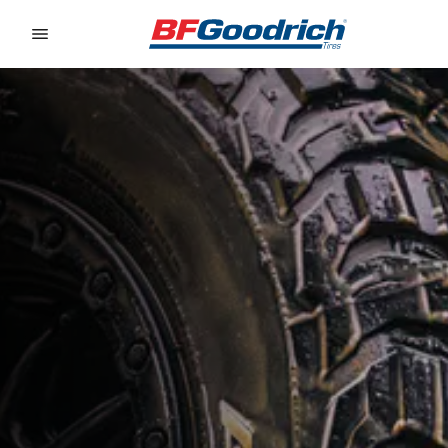
Go to page content
Go to page navigation