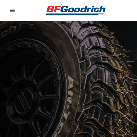
Go to page content
Go to page navigation