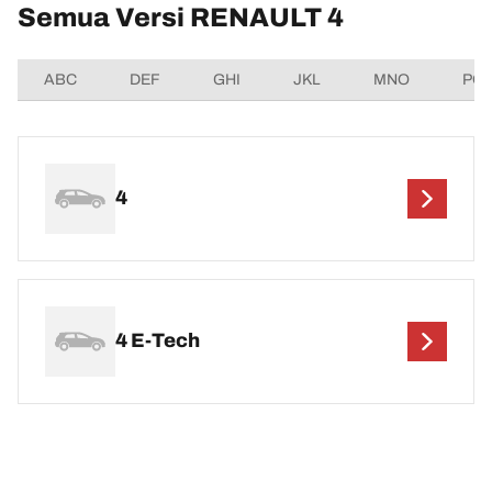
Semua Versi RENAULT 4
ABC
DEF
GHI
JKL
MNO
PQ
4
4 E-Tech