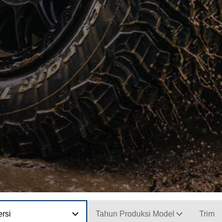
rsi
Tahun Produksi Model
Trim