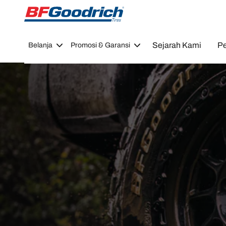
Go to page content
Go to page navigation
Sejarah Kami
Pe
Belanja
Promosi & Garansi