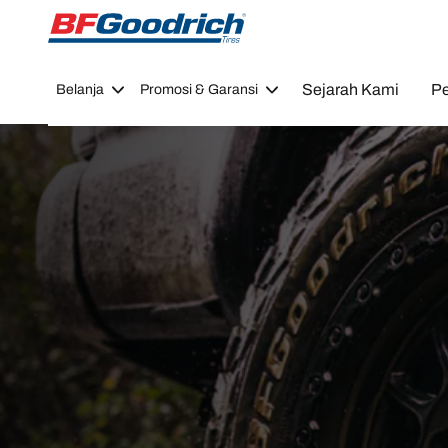
Go to page content
Go to page navigation
Sejarah Kami
Pe
Belanja
Promosi & Garansi