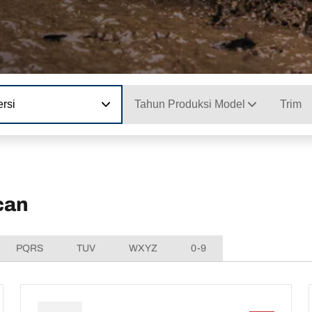
rsi
Tahun Produksi Model
Trim
can
PQRS
TUV
WXYZ
0-9