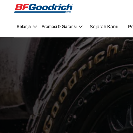
Go to page content
Go to page navigation
Sejarah Kami
Pe
Belanja
Promosi & Garansi