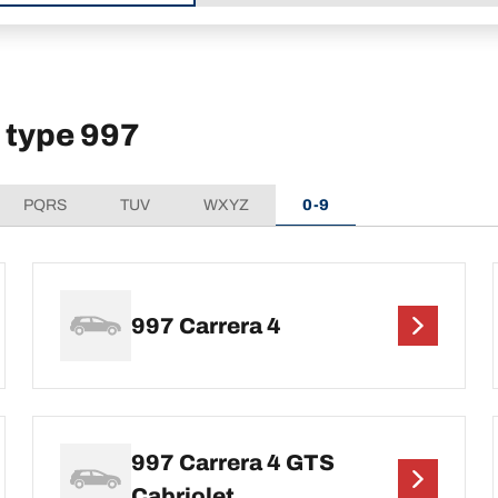
type 997
PQRS
TUV
WXYZ
0-9
997 Carrera 4
997 Carrera 4 GTS
Cabriolet