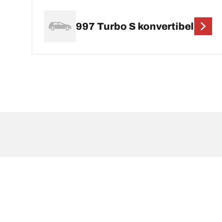
997 Turbo S konvertibel
Pernyataan hukum
Peringkat beban dan/atau kecepatan yang ditampilk
berkualifikasi, dealer ban Anda dapat memberikan sa