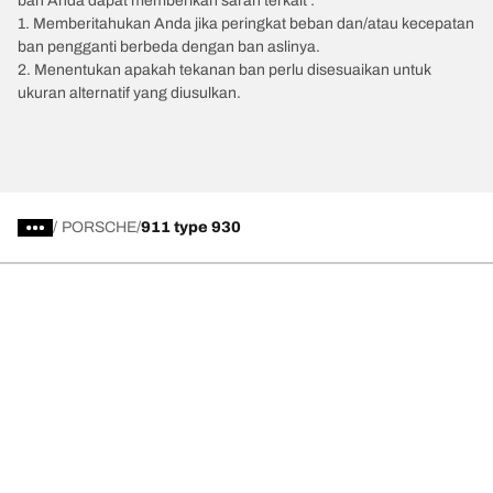
ban Anda dapat memberikan saran terkait :
1. Memberitahukan Anda jika peringkat beban dan/atau kecepatan
ban pengganti berbeda dengan ban aslinya.
2. Menentukan apakah tekanan ban perlu disesuaikan untuk
ukuran alternatif yang diusulkan.
/
PORSCHE
911 type 930
Kategori Ban
Produk populer
Kami adalah BFGoodrich