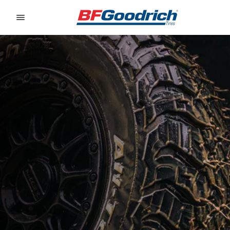
Go to page content
Go to page navigation