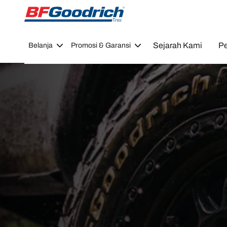
Go to page content
Go to page navigation
Sejarah Kami
Pe
Belanja
Promosi & Garansi