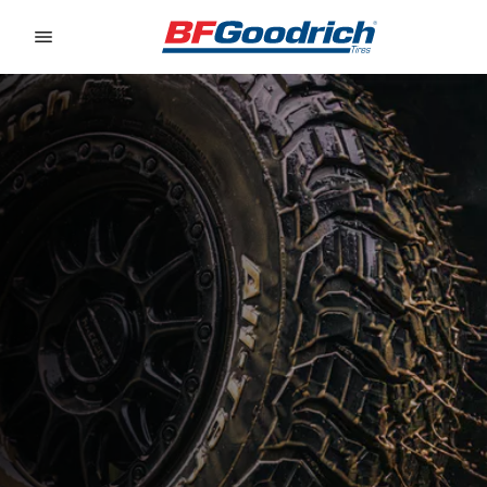
Go to page content
Go to page navigation